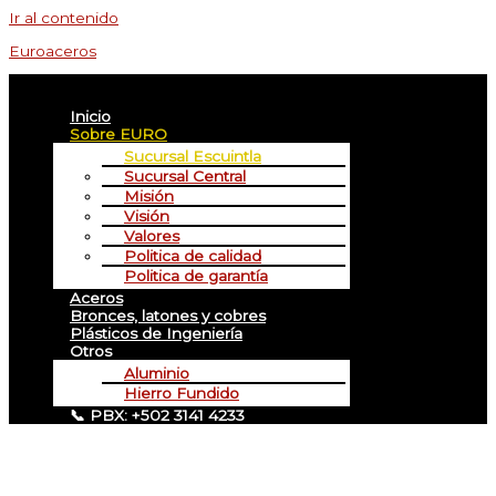
Ir al contenido
Euroaceros
Menú
Inicio
Sobre EURO
Sucursal Escuintla
Sucursal Central
Misión
Visión
Valores
Politica de calidad
Politica de garantía
Aceros
Bronces, latones y cobres
Plásticos de Ingeniería
Otros
Aluminio
Hierro Fundido
📞 PBX: +502 3141 4233