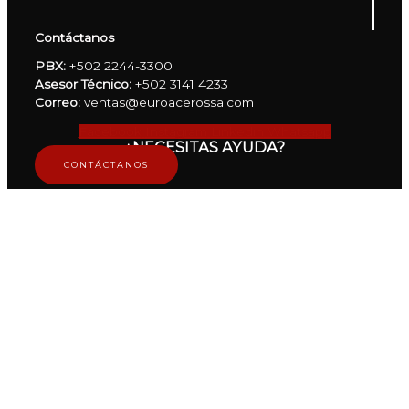
Contáctanos
PBX:
+502 2244-3300
Asesor Técnico:
+502 3141 4233
Correo:
ventas@euroacerossa.com
Facebook
Instagram
Linkedin
Whatsapp
¿NECESITAS AYUDA?
CONTÁCTANOS