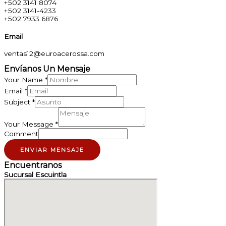
+502 3141 8074
+502 3141-4233
‎+502 7933 6876
Email
ventas12@euroacerossa.com
Envíanos Un Mensaje
Your Name
*
Email
*
Subject
*
Your Message
*
Comment
ENVIAR MENSAJE
Encuentranos
Sucursal Escuintla