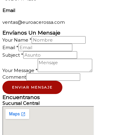
Email
ventas@euroacerossa.com
Envíanos Un Mensaje
Your Name
*
Email
*
Subject
*
Your Message
*
Comment
ENVIAR MENSAJE
Encuentranos
Sucursal Central