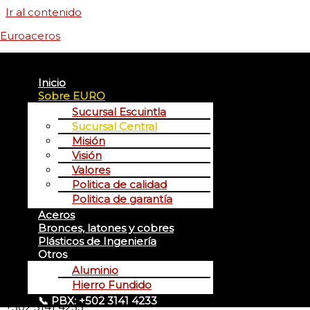
Ir al contenido
Euroaceros
Menú
Inicio
Sobre EURO
Sucursal Escuintla
Sucursal Central
Misión
Visión
Sucursal Central
Valores
Detalles de contácto
Politica de calidad
Politica de garantía
Nuestra Ubicación
Aceros
Bronces, latones y cobres
Avenida Petapa 17-51 zona 12 Ciudad de Guatemala,
Plásticos de Ingeniería
01012 , Guatemala
Otros
Aluminio
Teléfonos
Hierro Fundido
📞 PBX: +502 3141 4233
+502 3141 4233