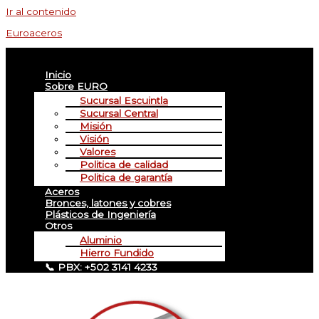
Ir al contenido
Euroaceros
Menú
Inicio
Sobre EURO
Sucursal Escuintla
Sucursal Central
Misión
Visión
Valores
Politica de calidad
Politica de garantía
Aceros
Bronces, latones y cobres
Plásticos de Ingeniería
Otros
Aluminio
Hierro Fundido
📞 PBX: +502 3141 4233