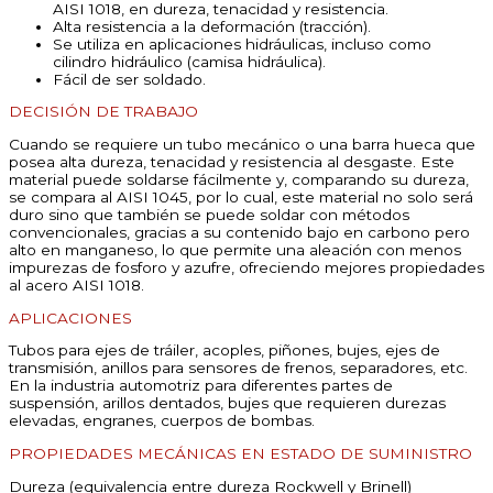
AISI 1018, en dureza, tenacidad y resistencia.
Alta resistencia a la deformación (tracción).
Se utiliza en aplicaciones hidráulicas, incluso como
cilindro hidráulico (camisa hidráulica).
Fácil de ser soldado.
DECISIÓN DE TRABAJO
Cuando se requiere un tubo mecánico o una barra hueca que
posea alta dureza, tenacidad y resistencia al desgaste. Este
material puede soldarse fácilmente y, comparando su dureza,
se compara al AISI 1045, por lo cual, este material no solo será
duro sino que también se puede soldar con métodos
convencionales, gracias a su contenido bajo en carbono pero
alto en manganeso, lo que permite una aleación con menos
impurezas de fosforo y azufre, ofreciendo mejores propiedades
al acero AISI 1018.
APLICACIONES
Tubos para ejes de tráiler, acoples, piñones, bujes, ejes de
transmisión, anillos para sensores de frenos, separadores, etc.
En la industria automotriz para diferentes partes de
suspensión, arillos dentados, bujes que requieren durezas
elevadas, engranes, cuerpos de bombas.
PROPIEDADES MECÁNICAS EN ESTADO DE SUMINISTRO
Dureza (equivalencia entre dureza Rockwell y Brinell)